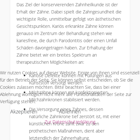
Das Ziel der konservierenden Zahnheilkunde ist der
Erhalt der Zähne. Dabei spielt die Zahngesundheit die
wichtigste Rolle, unmittelbar gefolgt von ästhetischen
Gesichtspunkten. Kariös erkrankte Zähne können
genauso im Zentrum der Behandlung stehen wie
kariesfreie, die durch Parodontitis oder einen Unfall
Schäden davongetragen haben. Zur Erhaltung der
Zähne bietet wir ein breites Spektrum an
therapeutischen Möglichkeiten an:
Wir nutzen Cookies auf dieser Website. Einige von ihnen sind essenziell
Kariöse Defekte können mit Füllungen aus
für den Betrieb der Seite. Sie können selbst entscheiden, ob Sie die
Kunststoff versorgt werden.
Cookies zulassen möchten. Bitte beachten Sie, dass bei einer
Milchzähne können mit konfektionierten
Ablehnung womöglich nicht mehr alle Funktionalitäten der Seite zur
Milchzahnkronen stabilisiert werden.
Verfügung stehen.
Die Versorgung eines Zahnes, dessen
Akzeptieren
Ablehnen
natürliche Zahnkrone tief zerstört ist, mit einer
Zur Datenschutzerklärung
künstlichen Krone zählt zwar zu den
prothetischen Maßnahmen, dient aber
letztendlich der Zahnerhaltung.