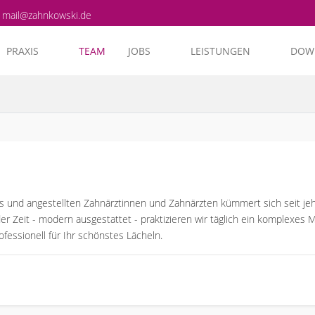
mail@zahnkowski.de
PRAXIS
TEAM
JOBS
LEISTUNGEN
DOW
s und angestellten Zahnärztinnen und Zahnärzten kümmert sich seit j
r Zeit - modern ausgestattet - praktizieren wir täglich ein komplexes 
essionell für Ihr schönstes Lächeln.